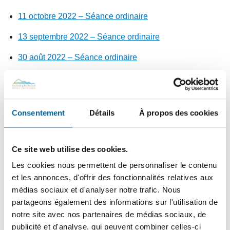
11 octobre 2022 – Séance ordinaire
13 septembre 2022 – Séance ordinaire
30 août 2022 – Séance ordinaire
8 août 2022 – Séance extraordinaire
12 juillet 2022 – Séance ordinaire
Consentement
Détails
À propos des cookies
14 juin 2022 – Séance ordinaire
16 mai 2022 – Séance extraordinaire
Ce site web utilise des cookies.
10 mai 2022 – Séance ordinaire
Les cookies nous permettent de personnaliser le contenu
et les annonces, d'offrir des fonctionnalités relatives aux
12 avril 2022 – Séance ordinaire
médias sociaux et d'analyser notre trafic. Nous
22 mars 2022 – Séance ordinaire
partageons également des informations sur l'utilisation de
notre site avec nos partenaires de médias sociaux, de
28 février 2022 – Séance extraordinaire
publicité et d'analyse, qui peuvent combiner celles-ci