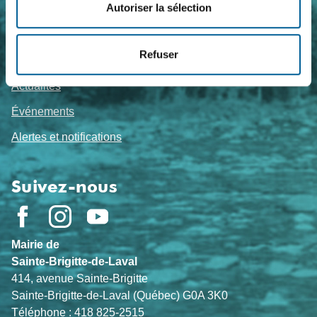
Foire aux questions
Autoriser la sélection
Travailler chez nous
Refuser
Sujets de l'heure
Actualités
Événements
Alertes et notifications
Suivez-nous
Mairie de
Sainte-Brigitte-de-Laval
414, avenue Sainte-Brigitte
Sainte-Brigitte-de-Laval (Québec) G0A 3K0
Téléphone : 418 825-2515