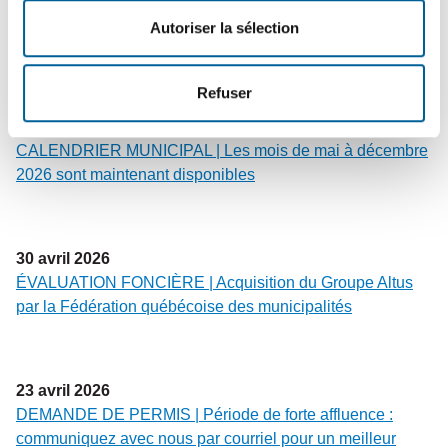
FOSSES SEPTIQUES | Calendrier 2026 des vidanges de
Autoriser la sélection
fosses du secteur NORD
Refuser
6
mai
2026
CALENDRIER MUNICIPAL | Les mois de mai à décembre
2026 sont maintenant disponibles
30
avril
2026
ÉVALUATION FONCIÈRE | Acquisition du Groupe Altus
par la Fédération québécoise des municipalités
23
avril
2026
DEMANDE DE PERMIS | Période de forte affluence :
communiquez avec nous par courriel pour un meilleur