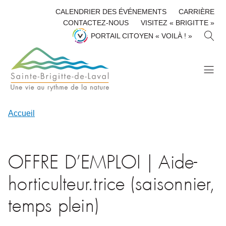
CALENDRIER DES ÉVÉNEMENTS
CARRIÈRE
CONTACTEZ-NOUS
VISITEZ « BRIGITTE »
R
PORTAIL CITOYEN « VOILÀ ! »
E
C
H
E
R
C
H
Accueil
E
R
OFFRE D’EMPLOI | Aide-
horticulteur.trice (saisonnier,
temps plein)