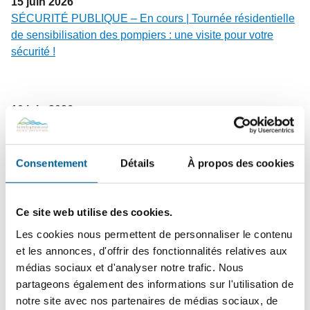
15
juin
2026
SÉCURITÉ PUBLIQUE – En cours | Tournée résidentielle
de sensibilisation des pompiers : une visite pour votre
sécurité !
10
juin
2026
FINANCES MUNICIPALES | Dépôt du rapport financier
2025 et de l’état de situation financière 2026
Consentement
Détails
À propos des cookies
2
juin
2026
Ce site web utilise des cookies.
COLLECTES – Changement de vocation du bac brun |
Les cookies nous permettent de personnaliser le contenu
Dates à retenir avant la transition du bac brun vers les
et les annonces, d'offrir des fonctionnalités relatives aux
résidus verts
médias sociaux et d'analyser notre trafic. Nous
partageons également des informations sur l'utilisation de
notre site avec nos partenaires de médias sociaux, de
25
mai
2026