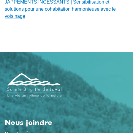
JAPPEMENTS INCESSANTS | Sensibilisation et
solutions pour une cohabitation harmonieuse avec le
voisinage
Navigation
de
pied
de
page
Nous joindre