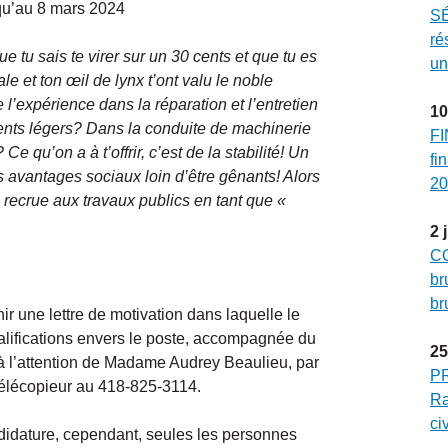
qu’au 8 mars 2024
SÉ
ré
ue tu sais te virer sur un 30 cents et que tu es
un
e et ton œil de lynx t’ont valu le noble
’expérience dans la réparation et l’entretien
10
ents légers? Dans la conduite de machinerie
FI
 qu’on a à t’offrir, c’est de la stabilité! Un
fi
s avantages sociaux loin d’être gênants! Alors
20
 recrue aux travaux publics en tant que «
2
CO
br
br
r une lettre de motivation dans laquelle le
ualifications envers le poste, accompagnée du
25
 à l’attention de Madame Audrey Beaulieu, par
P
 télécopieur au 418-825-3114.
Ra
ci
didature, cependant, seules les personnes