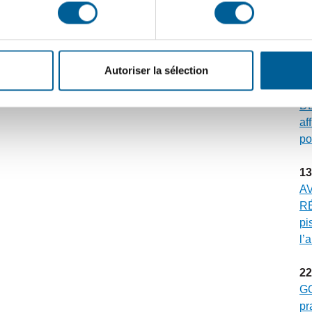
30
ÉV
Gr
mu
Autoriser la sélection
23
DE
af
po
13
A
RÉ
pi
l’
22
G
pr