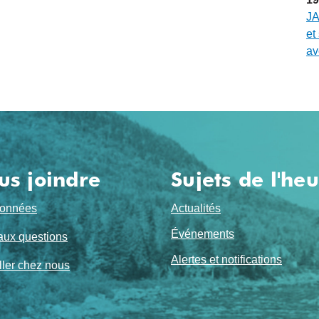
JA
et
av
us joindre
Sujets de l'he
onnées
Actualités
Événements
aux questions
Alertes et notifications
ller chez nous