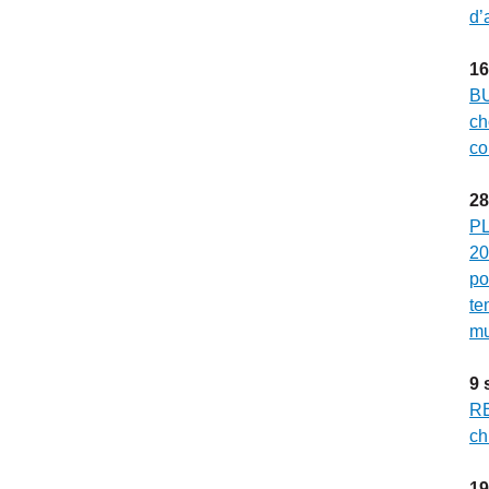
d’
16
BU
ch
co
28
PL
20
po
te
mu
9
RE
ch
19