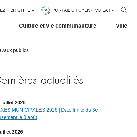
R
TEZ « BRIGITTE »
PORTAIL CITOYEN « VOILÀ ! »
E
C
Culture et vie communautaire
Ville
H
E
R
avaux publics
C
H
E
R
ernières actualités
juillet
2026
XES MUNICIPALES 2026 | Date limite du 3e
rsement le 3 août
juillet
2026