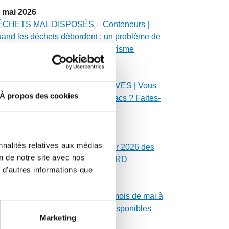
mai
2026
CHETS MAL DISPOSÉS – Conteneurs |
and les déchets débordent : un problème de
curité, d’environnement et de civisme
mai
2026
ÉPLOIEMENT DES SACS MAUVES | Vous
À propos des cookies
avez pas reçu vos rouleaux de sacs ? Faites-
us signe !
mai
2026
nnalités relatives aux médias
SSES SEPTIQUES | Calendrier 2026 des
on de notre site avec nos
danges de fosses du secteur NORD
 d'autres informations que
mai
2026
LENDRIER MUNICIPAL | Les mois de mai à
cembre 2026 sont maintenant disponibles
Marketing