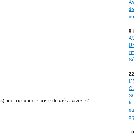
AV
de
no
6
A
Un
cr
Sû
22
L’
O
SO
es) pour occuper le poste de
mécanicien et
fe
pa
or
15