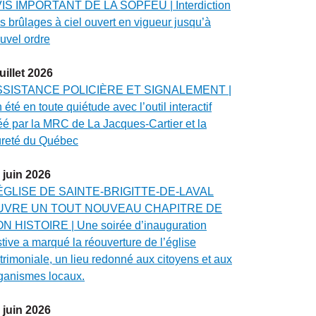
IS IMPORTANT DE LA SOPFEU | Interdiction
s brûlages à ciel ouvert en vigueur jusqu’à
uvel ordre
juillet
2026
SSISTANCE POLICIÈRE ET SIGNALEMENT |
 été en toute quiétude avec l’outil interactif
éé par la MRC de La Jacques-Cartier et la
reté du Québec
juin
2026
ÉGLISE DE SAINTE-BRIGITTE-DE-LAVAL
UVRE UN TOUT NOUVEAU CHAPITRE DE
N HISTOIRE | Une soirée d’inauguration
stive a marqué la réouverture de l’église
trimoniale, un lieu redonné aux citoyens et aux
ganismes locaux.
juin
2026