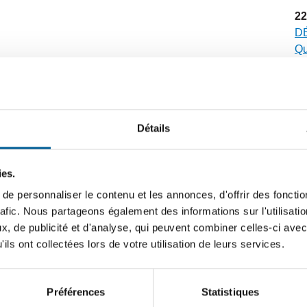
22
DÉ
Qu
sé
20
D
Détails
n’
no
ies.
12
e personnaliser le contenu et les annonces, d'offrir des fonctio
FO
rafic. Nous partageons également des informations sur l'utilisati
vi
, de publicité et d'analyse, qui peuvent combiner celles-ci avec
ils ont collectées lors de votre utilisation de leurs services.
6
CA
dé
Préférences
Statistiques