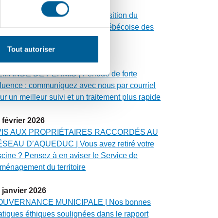
avril
2026
ALUATION FONCIÈRE | Acquisition du
oupe Altus par la Fédération québécoise des
nicipalités
Tout autoriser
avril
2026
MANDE DE PERMIS | Période de forte
fluence : communiquez avec nous par courriel
ur un meilleur suivi et un traitement plus rapide
février
2026
VIS AUX PROPRIÉTAIRES RACCORDÉS AU
SEAU D’AQUEDUC | Vous avez retiré votre
scine ? Pensez à en aviser le Service de
aménagement du territoire
janvier
2026
OUVERNANCE MUNICIPALE | Nos bonnes
atiques éthiques soulignées dans le rapport