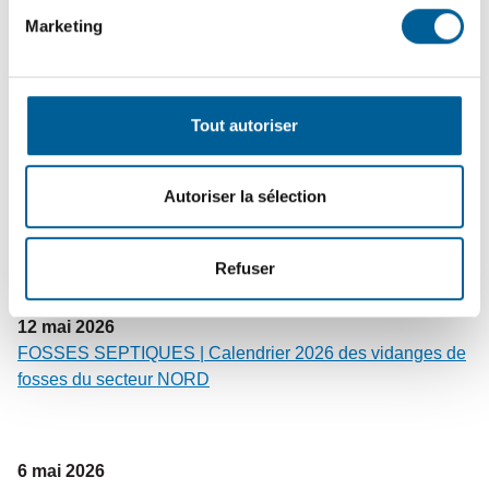
22
mai
2026
Marketing
DÉCHETS MAL DISPOSÉS – Conteneurs | Quand les
déchets débordent : un problème de sécurité,
d’environnement et de civisme
Tout autoriser
20
mai
2026
Autoriser la sélection
DÉPLOIEMENT DES SACS MAUVES | Vous n’avez pas
reçu vos rouleaux de sacs ? Faites-nous signe !
Refuser
12
mai
2026
FOSSES SEPTIQUES | Calendrier 2026 des vidanges de
fosses du secteur NORD
6
mai
2026