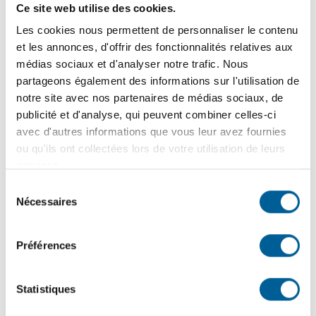
Ce site web utilise des cookies.
10
juin
2026
FINANCES MUNICIPALES | Dépôt du rapport financier
Les cookies nous permettent de personnaliser le contenu
2025 et de l’état de situation financière 2026
et les annonces, d'offrir des fonctionnalités relatives aux
médias sociaux et d'analyser notre trafic. Nous
partageons également des informations sur l'utilisation de
notre site avec nos partenaires de médias sociaux, de
2
juin
2026
publicité et d'analyse, qui peuvent combiner celles-ci
COLLECTES – Changement de vocation du bac brun |
avec d'autres informations que vous leur avez fournies
Dates à retenir avant la transition du bac brun vers les
ou qu'ils ont collectées lors de votre utilisation de leurs
résidus verts
services.
Sélection
Nécessaires
du
25
mai
2026
consentement
PROPRIÉTAIRES ET GARDIENS DE CHIENS | Rappel
Préférences
de vos responsabilités légales et civiques pour une
cohabitation harmonieuse
Statistiques