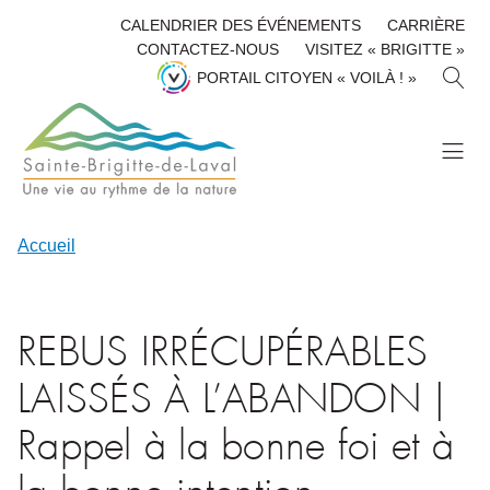
CALENDRIER DES ÉVÉNEMENTS
CARRIÈRE
CONTACTEZ-NOUS
VISITEZ « BRIGITTE »
R
PORTAIL CITOYEN « VOILÀ ! »
E
C
H
E
R
C
H
Accueil
E
R
REBUS IRRÉCUPÉRABLES
LAISSÉS À L’ABANDON |
Rappel à la bonne foi et à
la bonne intention