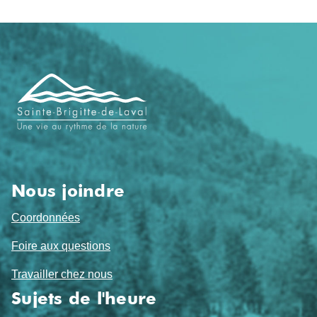
Navigation
de
pied
de
page
Nous joindre
Coordonnées
Foire aux questions
Travailler chez nous
Sujets de l'heure