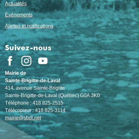
Actualités
Événements
Alertes et notifications
Suivez-nous
Mairie de
Sainte-Brigitte-de-Laval
414, avenue Sainte-Brigitte
Sainte-Brigitte-de-Laval (Québec) G0A 3K0
Téléphone : 418 825-2515
Télécopieur : 418 825-3114
mairie@sbdl.net