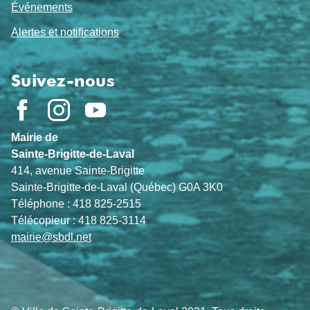
Événements
Alertes et notifications
Suivez-nous
Mairie de
Sainte-Brigitte-de-Laval
414, avenue Sainte-Brigitte
Sainte-Brigitte-de-Laval (Québec) G0A 3K0
Téléphone : 418 825-2515
Télécopieur : 418 825-3114
mairie@sbdl.net