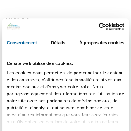
22
juin
2026
L’ÉGLISE DE SAINTE-BRIGITTE-DE-LAVAL OUVRE UN
TOUT NOUVEAU CHAPITRE DE SON HISTOIRE | Une
soirée d’inauguration festive a marqué la réouverture de
Consentement
Détails
À propos des cookies
l’église patrimoniale, un lieu redonné aux citoyens et aux
organismes locaux.
Ce site web utilise des cookies.
Les cookies nous permettent de personnaliser le contenu
15
juin
2026
et les annonces, d'offrir des fonctionnalités relatives aux
SÉCURITÉ PUBLIQUE – En cours | Tournée résidentielle
médias sociaux et d'analyser notre trafic. Nous
de sensibilisation des pompiers : une visite pour votre
partageons également des informations sur l'utilisation de
sécurité !
notre site avec nos partenaires de médias sociaux, de
publicité et d'analyse, qui peuvent combiner celles-ci
avec d'autres informations que vous leur avez fournies
ou qu'ils ont collectées lors de votre utilisation de leurs
10
juin
2026
services.