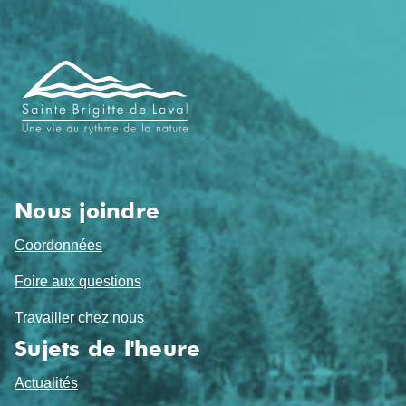
Navigation
de
pied
de
page
Nous joindre
Coordonnées
Foire aux questions
Travailler chez nous
Sujets de l'heure
Actualités