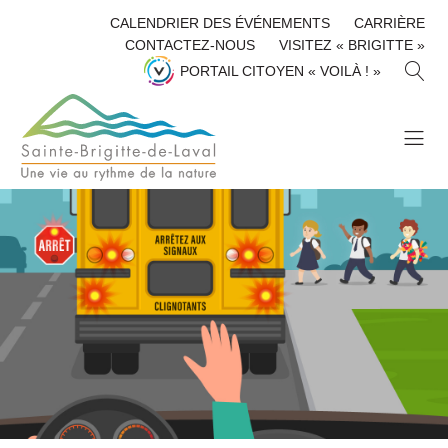
CALENDRIER DES ÉVÉNEMENTS
CARRIÈRE
CONTACTEZ-NOUS
VISITEZ « BRIGITTE »
R
PORTAIL CITOYEN « VOILÀ ! »
E
C
H
E
R
C
H
E
R