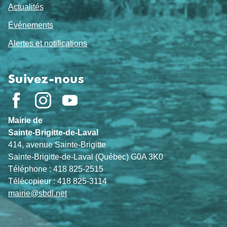
Actualités
Événements
Alertes et notifications
Suivez-nous
Mairie de
Sainte-Brigitte-de-Laval
414, avenue Sainte-Brigitte
Sainte-Brigitte-de-Laval (Québec) G0A 3K0
Téléphone : 418 825-2515
Télécopieur : 418 825-3114
mairie@sbdl.net