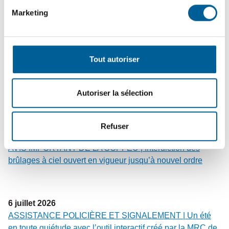
Marketing
Dernières actualités
Tout autoriser
20
juillet
2026
TAXES MUNICIPALES 2026 | Date limite du 3e versement
Autoriser la sélection
le 3 août
Refuser
8
juillet
2026
AVIS IMPORTANT DE LA SOPFEU | Interdiction des
brûlages à ciel ouvert en vigueur jusqu’à nouvel ordre
6
juillet
2026
ASSISTANCE POLICIÈRE ET SIGNALEMENT | Un été
en toute quiétude avec l’outil interactif créé par la MRC de