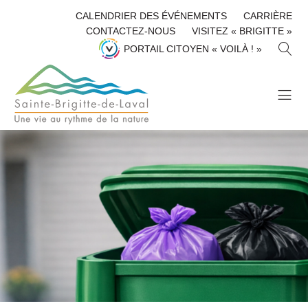
CALENDRIER DES ÉVÉNEMENTS
CARRIÈRE
CONTACTEZ-NOUS
VISITEZ « BRIGITTE »
R
PORTAIL CITOYEN « VOILÀ ! »
E
C
H
E
R
C
H
E
R