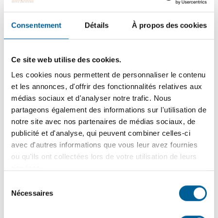
employé pour son dévouement, ainsi que les élus pour
leur présence. »
, a exprimé la mairesse France Fortier, lors
Consentement
Détails
À propos des cookies
de la séance du conseil munical du 17 septembre.
Please accept
statistics, marketing
cookies to watch
Ce site web utilise des cookies.
this video.
Les cookies nous permettent de personnaliser le contenu
et les annonces, d'offrir des fonctionnalités relatives aux
À propos de la Semaine de la
médias sociaux et d'analyser notre trafic. Nous
municipalité
partageons également des informations sur l'utilisation de
notre site avec nos partenaires de médias sociaux, de
Créée en 1988, la
Semaine de la municipalité
est un
publicité et d'analyse, qui peuvent combiner celles-ci
événement à l’échelle provinciale chapeautée par
avec d'autres informations que vous leur avez fournies
le
Ministère des Affaires municipales et de l’Habitation
ou qu'ils ont collectées lors de votre utilisation de leurs
(MAMH)
. Célébrée la deuxième semaine complète de
services.
septembre, elle contribue aussi à sensibiliser la population
Sélection
québécoise à l’importance de l’engagement citoyen qui est
Nécessaires
du
primordial pour le développement et la vitalité de chaque
consentement
municipalité. La Semaine permet également de mieux faire