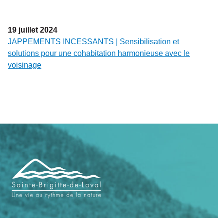
19
juillet
2024
JAPPEMENTS INCESSANTS | Sensibilisation et
solutions pour une cohabitation harmonieuse avec le
voisinage
Navigation
de
pied
de