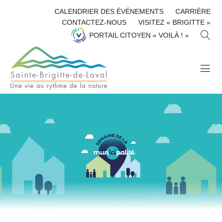
CALENDRIER DES ÉVÉNEMENTS
CARRIÈRE
CONTACTEZ-NOUS
VISITEZ « BRIGITTE »
R
PORTAIL CITOYEN « VOILÀ ! »
E
C
H
E
R
C
H
E
R