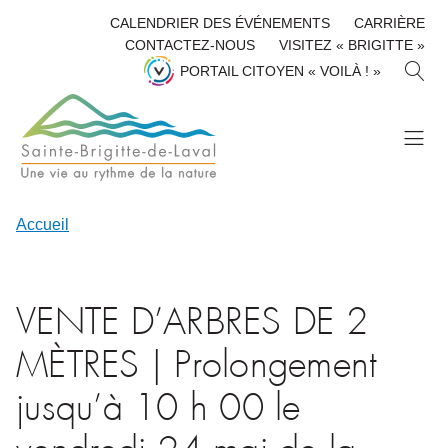
CALENDRIER DES ÉVÉNEMENTS
CARRIÈRE
CONTACTEZ-NOUS
VISITEZ « BRIGITTE »
R
PORTAIL CITOYEN « VOILÀ ! »
E
C
H
E
R
C
H
Accueil
E
R
VENTE D’ARBRES DE 2
MÈTRES | Prolongement
jusqu’à 10 h 00 le
vendredi 24 mai de la