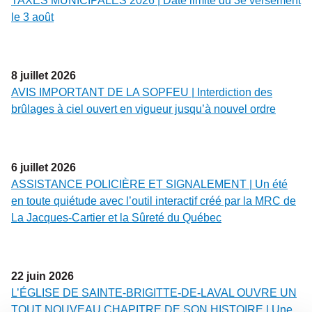
TAXES MUNICIPALES 2026 | Date limite du 3e versement
le 3 août
8
juillet
2026
AVIS IMPORTANT DE LA SOPFEU | Interdiction des
brûlages à ciel ouvert en vigueur jusqu’à nouvel ordre
6
juillet
2026
ASSISTANCE POLICIÈRE ET SIGNALEMENT | Un été
en toute quiétude avec l’outil interactif créé par la MRC de
La Jacques-Cartier et la Sûreté du Québec
22
juin
2026
L’ÉGLISE DE SAINTE-BRIGITTE-DE-LAVAL OUVRE UN
TOUT NOUVEAU CHAPITRE DE SON HISTOIRE | Une