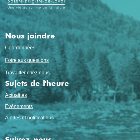
pied
de
page
Nous joindre
Coordonnées
Foire aux questions
Travailler chez nous
Sujets de l'heure
Actualités
Événements
Alertes et notifications
Suivez-nous