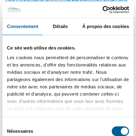
soirée d’inauguration festive a marqué la réouverture de
l’église patrimoniale, un lieu redonné aux citoyens et aux
organismes locaux.
Consentement
Détails
À propos des cookies
15
juin
2026
Ce site web utilise des cookies.
SÉCURITÉ PUBLIQUE – En cours | Tournée résidentielle
Les cookies nous permettent de personnaliser le contenu
de sensibilisation des pompiers : une visite pour votre
et les annonces, d'offrir des fonctionnalités relatives aux
sécurité !
médias sociaux et d'analyser notre trafic. Nous
partageons également des informations sur l'utilisation de
notre site avec nos partenaires de médias sociaux, de
10
juin
2026
publicité et d'analyse, qui peuvent combiner celles-ci
FINANCES MUNICIPALES | Dépôt du rapport financier
avec d'autres informations que vous leur avez fournies
2025 et de l’état de situation financière 2026
ou qu'ils ont collectées lors de votre utilisation de leurs
services.
Sélection
Nécessaires
du
2
juin
2026