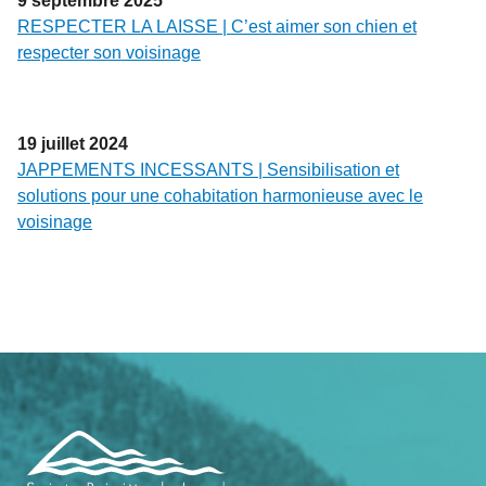
9
septembre
2025
RESPECTER LA LAISSE | C’est aimer son chien et
respecter son voisinage
19
juillet
2024
JAPPEMENTS INCESSANTS | Sensibilisation et
solutions pour une cohabitation harmonieuse avec le
voisinage
Navigation
de