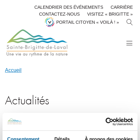
CALENDRIER DES ÉVÉNEMENTS
CARRIÈRE
CONTACTEZ-NOUS
VISITEZ « BRIGITTE »
R
PORTAIL CITOYEN « VOILÀ ! »
E
C
H
E
R
C
H
Accueil
E
R
Actualités
Consentement
Détails
À propos des cookies