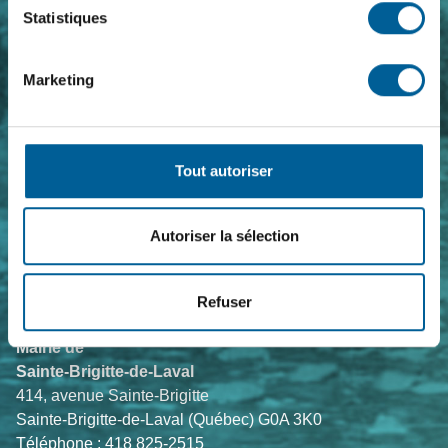
Foire aux questions
Statistiques
Travailler chez nous
Marketing
Sujets de l'heure
Actualités
Événements
Tout autoriser
Alertes et notifications
Autoriser la sélection
Suivez-nous
Refuser
Mairie de
Sainte-Brigitte-de-Laval
414, avenue Sainte-Brigitte
Sainte-Brigitte-de-Laval (Québec) G0A 3K0
Téléphone : 418 825-2515