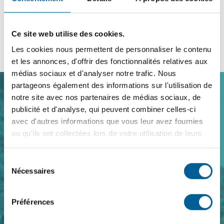
Ce site web utilise des cookies.
…
1
186
187
188
189
190
Les cookies nous permettent de personnaliser le contenu
et les annonces, d'offrir des fonctionnalités relatives aux
médias sociaux et d'analyser notre trafic. Nous
partageons également des informations sur l'utilisation de
notre site avec nos partenaires de médias sociaux, de
Navigation
publicité et d'analyse, qui peuvent combiner celles-ci
de
avec d'autres informations que vous leur avez fournies
pied
ou qu'ils ont collectées lors de votre utilisation de leurs
de
services.
page
Sélection
Nécessaires
du
consentement
Nous joindre
Préférences
Coordonnées