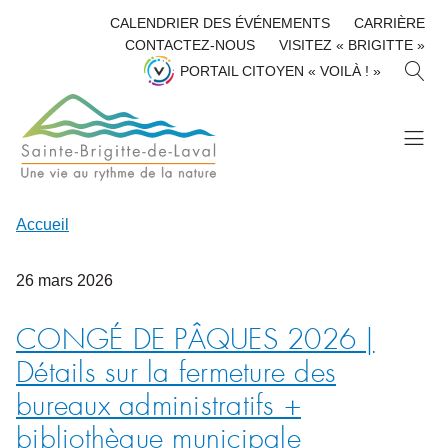
CALENDRIER DES ÉVÉNEMENTS
CARRIÈRE
CONTACTEZ-NOUS
VISITEZ « BRIGITTE »
R
PORTAIL CITOYEN « VOILÀ ! »
E
C
H
E
R
C
H
Accueil
E
R
26
mars
2026
CONGÉ DE PÂQUES 2026 |
Détails sur la fermeture des
bureaux administratifs +
bibliothèque municipale