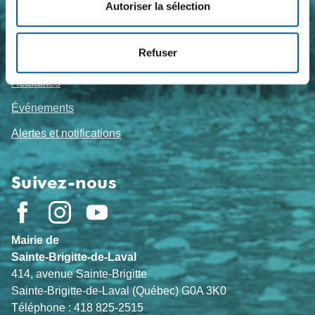
Foire aux questions
Autoriser la sélection
Travailler chez nous
Sujets de l'heure
Refuser
Actualités
Événements
Alertes et notifications
Suivez-nous
Mairie de
Sainte-Brigitte-de-Laval
414, avenue Sainte-Brigitte
Sainte-Brigitte-de-Laval (Québec) G0A 3K0
Téléphone : 418 825-2515