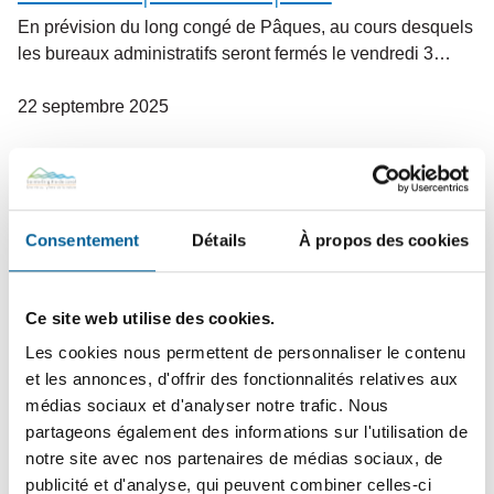
En prévision du long congé de Pâques, au cours desquels
les bureaux administratifs seront fermés le vendredi 3…
22
septembre
2025
TAXES MUNICIPALES 2025 | Date
limite du 4e versement le 6
octobre
Consentement
Détails
À propos des cookies
La date limite pour acquitter le quatrième versement des
taxes municipales 2025 est le 6 octobre. Les dates…
Ce site web utilise des cookies.
Les cookies nous permettent de personnaliser le contenu
21
avril
2025
et les annonces, d'offrir des fonctionnalités relatives aux
médias sociaux et d'analyser notre trafic. Nous
TAXES MUNICIPALES 2025 | Date
partageons également des informations sur l'utilisation de
limite du 2e versement le 5 mai
notre site avec nos partenaires de médias sociaux, de
publicité et d'analyse, qui peuvent combiner celles-ci