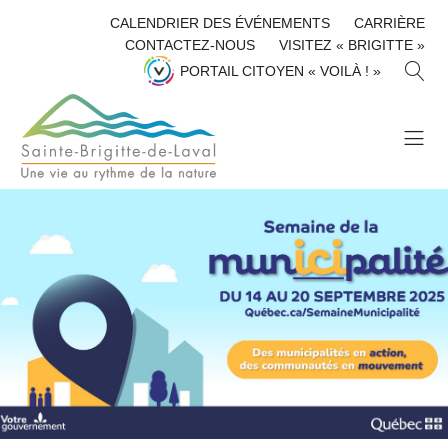
CALENDRIER DES ÉVÉNEMENTS
CARRIÈRE
CONTACTEZ-NOUS
VISITEZ « BRIGITTE »
R
PORTAIL CITOYEN « VOILÀ ! »
E
C
H
E
R
C
H
E
R