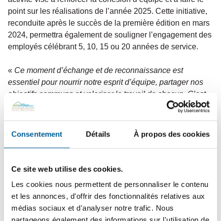
point sur les réalisations de l’année 2025. Cette initiative,
reconduite après le succès de la première édition en mars
2024, permettra également de souligner l’engagement des
employés célébrant 5, 10, 15 ou 20 années de service.
«
Ce moment d’échange et de reconnaissance est
essentiel pour nourrir notre esprit d’équipe, partager nos
objectifs communs et valoriser le travail de chacun. C’est
une belle occasion de renforcer notre engagement collectif
envers la mission municipale et les citoyens que nous
servons.
» — Audrey Beaulieu, directrice générale
Consentement
Détails
À propos des cookies
Concours – À la découverte de
Sainte-Brigitte-de-Laval : testez
Ce site web utilise des cookies.
vos connaissances!
Les cookies nous permettent de personnaliser le contenu
et les annonces, d'offrir des fonctionnalités relatives aux
médias sociaux et d'analyser notre trafic. Nous
partageons également des informations sur l'utilisation de