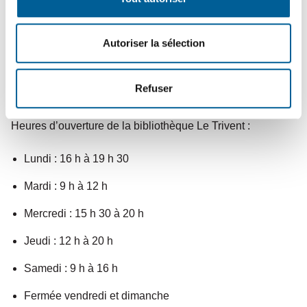
de prêts
avant le
samedi 20 septembre à 15 h
(1
questionnaire par personne)
Autoriser la sélection
Tirage le 23 septembre – Bonne chance à tous!
Concours réservé aux résidents de Sainte-Brigitte-de-
Refuser
Laval
Heures d’ouverture de la bibliothèque Le Trivent :
Lundi : 16 h à 19 h 30
Mardi : 9 h à 12 h
Mercredi : 15 h 30 à 20 h
Jeudi : 12 h à 20 h
Samedi : 9 h à 16 h
Fermée vendredi et dimanche