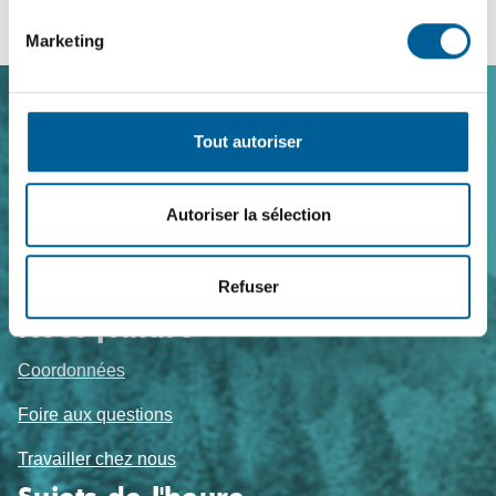
Marketing
Navigation
Tout autoriser
de
pied
Autoriser la sélection
de
page
Refuser
Nous joindre
Coordonnées
Foire aux questions
Travailler chez nous