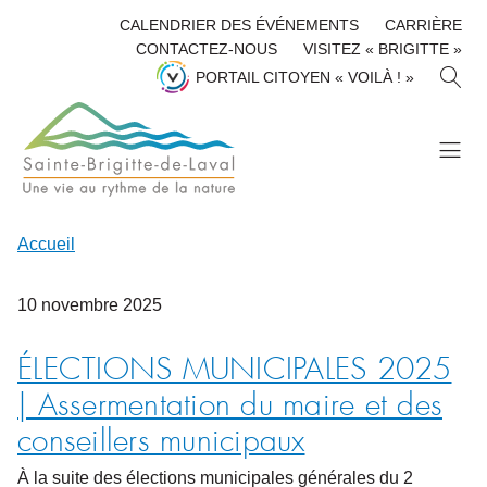
CALENDRIER DES ÉVÉNEMENTS
CARRIÈRE
CONTACTEZ-NOUS
VISITEZ « BRIGITTE »
R
PORTAIL CITOYEN « VOILÀ ! »
E
C
H
E
R
C
H
Accueil
E
R
10
novembre
2025
ÉLECTIONS MUNICIPALES 2025
| Assermentation du maire et des
conseillers municipaux
À la suite des élections municipales générales du 2