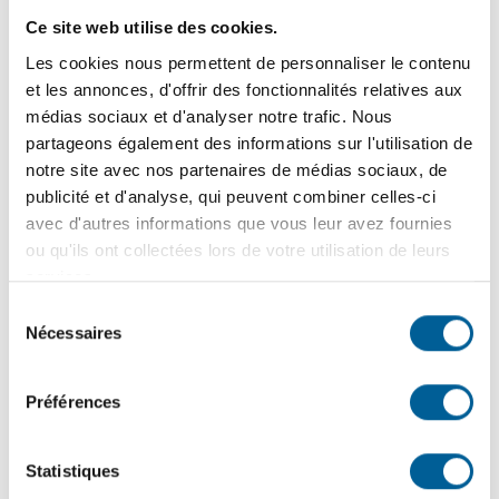
élections municipales du 2
Ce site web utilise des cookies.
Les cookies nous permettent de personnaliser le contenu
novembre 2025
et les annonces, d'offrir des fonctionnalités relatives aux
Ce dimanche 2 novembre, la Ville de Sainte-Brigitte-de-
médias sociaux et d'analyser notre trafic. Nous
Laval invite les jeunes à vivre l’expérience du vote lors
partageons également des informations sur l'utilisation de
des…
notre site avec nos partenaires de médias sociaux, de
publicité et d'analyse, qui peuvent combiner celles-ci
29
octobre
2025
avec d'autres informations que vous leur avez fournies
ou qu'ils ont collectées lors de votre utilisation de leurs
RAPPEL – ÉLECTIONS
services.
MUNICIPALES | Jour du scrutin CE
Sélection
Nécessaires
du
dimanche 2 novembre
consentement
La présidente d’élection de la Ville rappelle aux électrices
Préférences
et aux électeurs que le jour du scrutin des…
Statistiques
1
2
3
4