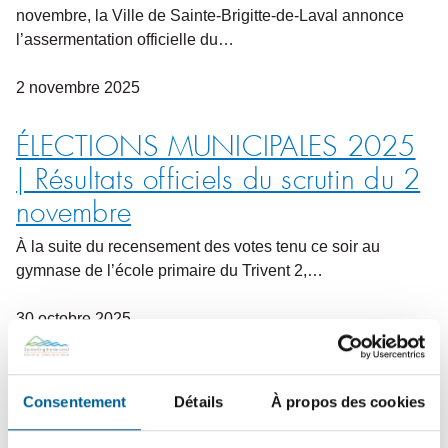
novembre, la Ville de Sainte-Brigitte-de-Laval annonce
l’assermentation officielle du…
2
novembre
2025
ÉLECTIONS MUNICIPALES 2025
| Résultats officiels du scrutin du 2
novembre
À la suite du recensement des votes tenu ce soir au
gymnase de l’école primaire du Trivent 2,…
30
octobre
2025
INVITATION AUX FAMILLES | Les
Consentement
Détails
À propos des cookies
enfants et les jeunes invités à vivre
l’expérience du vote lors des