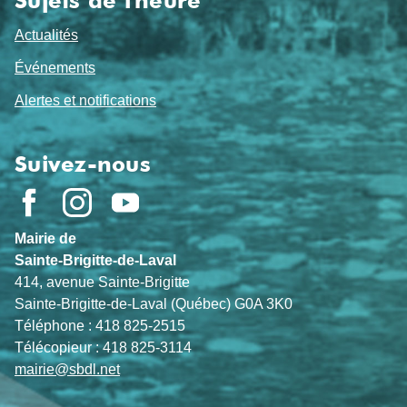
Sujets de l'heure
Actualités
Événements
Alertes et notifications
Suivez-nous
Mairie de
Sainte-Brigitte-de-Laval
414, avenue Sainte-Brigitte
Sainte-Brigitte-de-Laval (Québec) G0A 3K0
Téléphone : 418 825-2515
Télécopieur : 418 825-3114
mairie@sbdl.net