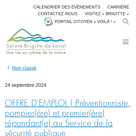
CALENDRIER DES ÉVÉNEMENTS
CARRIÈRE
CONTACTEZ-NOUS
VISITEZ « BRIGITTE »
R
PORTAIL CITOYEN « VOILÀ ! »
E
C
H
E
R
C
H
Non classé
E
R
24
septembre
2024
OFFRE D’EMPLOI | Préventionniste,
pompier(ère) et premier(ère)
répondant(e) au Service de la
sécurité publique