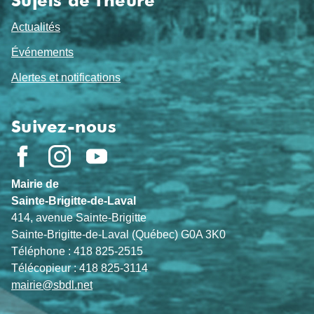
Sujets de l'heure
Actualités
Événements
Alertes et notifications
Suivez-nous
Mairie de
Sainte-Brigitte-de-Laval
414, avenue Sainte-Brigitte
Sainte-Brigitte-de-Laval (Québec) G0A 3K0
Téléphone : 418 825-2515
Télécopieur : 418 825-3114
mairie@sbdl.net