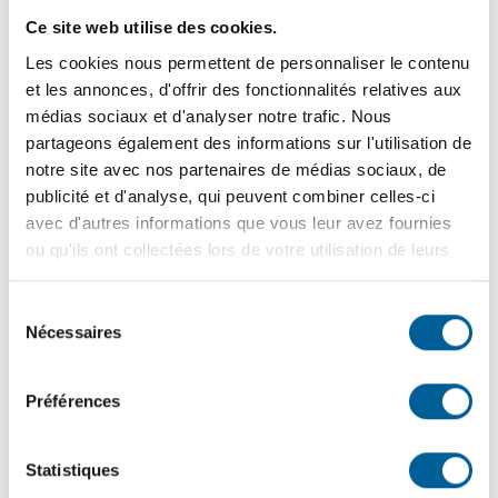
territoire
Ce site web utilise des cookies.
Les cookies nous permettent de personnaliser le contenu
La Ville est en recherche active de candidats(es) pour
et les annonces, d'offrir des fonctionnalités relatives aux
occuper le poste de préposé(e) à l'inspection au sein…
médias sociaux et d'analyser notre trafic. Nous
partageons également des informations sur l'utilisation de
29
septembre
2023
notre site avec nos partenaires de médias sociaux, de
publicité et d'analyse, qui peuvent combiner celles-ci
COLLECTE DES MATIÈRES
avec d'autres informations que vous leur avez fournies
COMPOSTABLES DU 29
ou qu'ils ont collectées lors de votre utilisation de leurs
services.
SEPTEMBRE | Remise dans la
Sélection
journée du 30 septembre
Nécessaires
du
La Ville informe les citoyens que la collecte des matières
consentement
compostables prévue aujourd'hui (vendredi), le 29
Préférences
septembre, est…
…
Statistiques
1
2
3
4
81