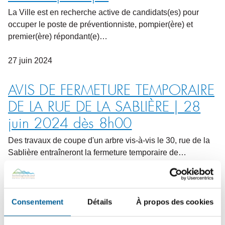
La Ville est en recherche active de candidats(es) pour
occuper le poste de préventionniste, pompier(ère) et
premier(ère) répondant(e)…
27
juin
2024
AVIS DE FERMETURE TEMPORAIRE
DE LA RUE DE LA SABLIÈRE | 28
juin 2024 dès 8h00
Des travaux de coupe d'un arbre vis-à-vis le 30, rue de la
Sablière entraîneront la fermeture temporaire de…
29
septembre
2023
Consentement
Détails
À propos des cookies
OFFRE D’EMPLOI | Préposé(e) à
l’inspection à l’aménagement du