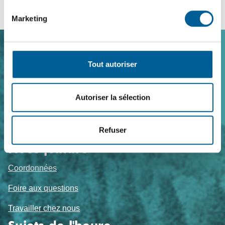
Marketing
Navigation
Tout autoriser
de
pied
Autoriser la sélection
de
page
Refuser
Nous joindre
Coordonnées
Foire aux questions
Travailler chez nous