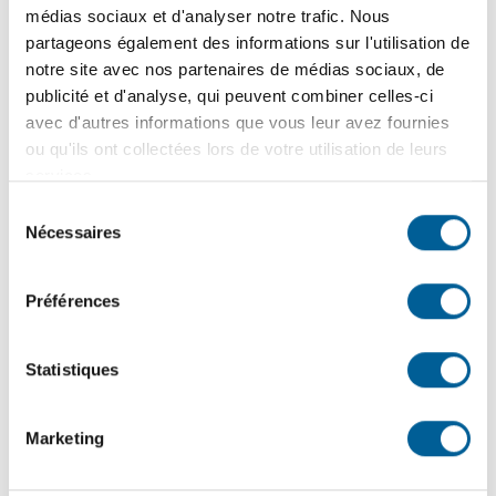
TAXES MUNICIPALES 2026 | Date limite du 3e versement
médias sociaux et d'analyser notre trafic. Nous
le 3 août
partageons également des informations sur l'utilisation de
notre site avec nos partenaires de médias sociaux, de
publicité et d'analyse, qui peuvent combiner celles-ci
avec d'autres informations que vous leur avez fournies
8
juillet
2026
ou qu'ils ont collectées lors de votre utilisation de leurs
AVIS IMPORTANT DE LA SOPFEU | Interdiction des
services.
brûlages à ciel ouvert en vigueur jusqu’à nouvel ordre
Sélection
Nécessaires
du
consentement
6
juillet
2026
ASSISTANCE POLICIÈRE ET SIGNALEMENT | Un été
Préférences
en toute quiétude avec l’outil interactif créé par la MRC de
La Jacques-Cartier et la Sûreté du Québec
Statistiques
Marketing
22
juin
2026
L’ÉGLISE DE SAINTE-BRIGITTE-DE-LAVAL OUVRE UN
TOUT NOUVEAU CHAPITRE DE SON HISTOIRE | Une