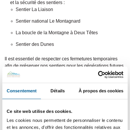
et la sécurité des sentiers :
Sentier La Liaison
Sentier national Le Montagnard
La boucle de la Montagne à Deux Têtes
Sentier des Dunes
Il est essentiel de respecter ces fermetures temporaires
afin de préserver nos sentiers pour les générations futures.
Les citoyens sont informés de la réouverture des sentiers
via nos canaux de communication officiels.
Consentement
Détails
À propos des cookies
Ce site web utilise des cookies.
Dernières actualités
Les cookies nous permettent de personnaliser le contenu
20
juillet
2026
et les annonces, d'offrir des fonctionnalités relatives aux