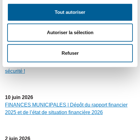
soirée d’inauguration festive a marqué la réouverture de
Tout autoriser
l’église patrimoniale, un lieu redonné aux citoyens et aux
organismes locaux.
Autoriser la sélection
15
juin
2026
Refuser
SÉCURITÉ PUBLIQUE – En cours | Tournée résidentielle
de sensibilisation des pompiers : une visite pour votre
sécurité !
10
juin
2026
FINANCES MUNICIPALES | Dépôt du rapport financier
2025 et de l’état de situation financière 2026
2
juin
2026