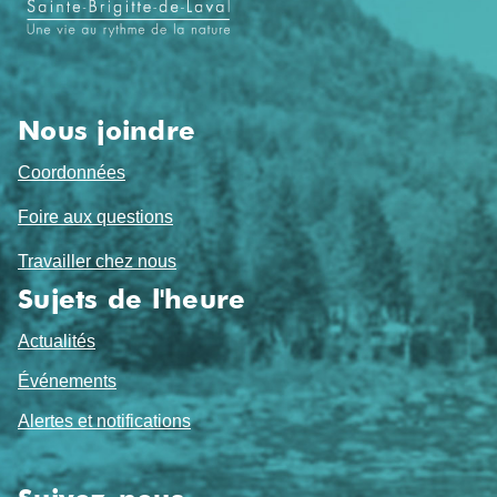
pied
de
page
Nous joindre
Coordonnées
Foire aux questions
Travailler chez nous
Sujets de l'heure
Actualités
Événements
Alertes et notifications