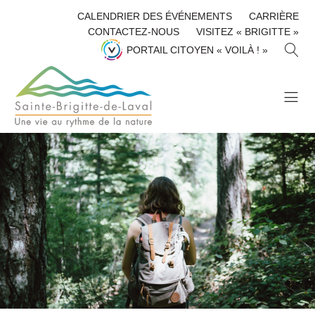
CALENDRIER DES ÉVÉNEMENTS
CARRIÈRE
CONTACTEZ-NOUS
VISITEZ « BRIGITTE »
R
PORTAIL CITOYEN « VOILÀ ! »
E
C
H
E
R
C
H
E
R