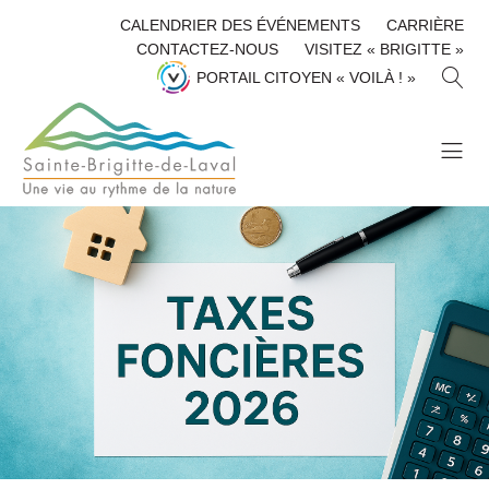
CALENDRIER DES ÉVÉNEMENTS
CARRIÈRE
CONTACTEZ-NOUS
VISITEZ « BRIGITTE »
R
PORTAIL CITOYEN « VOILÀ ! »
E
C
H
E
R
C
H
E
R