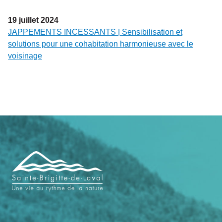
19
juillet
2024
JAPPEMENTS INCESSANTS | Sensibilisation et
solutions pour une cohabitation harmonieuse avec le
voisinage
Navigation
de
pied
de
page