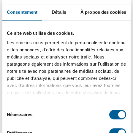
Discours et sommaire du budget 2026 (publiés dans le
Consentement
Détails
À propos des cookies
journal local Le Lavalois de
janvier 2026
)
Présentation .PPT complète de la séance
extraordinaire du 16 décembre 2025
Ce site web utilise des cookies.
Présentation VIDÉO complète de la séance
Les cookies nous permettent de personnaliser le contenu
extraordinaire du 16 décembre 2025
et les annonces, d'offrir des fonctionnalités relatives aux
médias sociaux et d'analyser notre trafic. Nous
partageons également des informations sur l'utilisation de
notre site avec nos partenaires de médias sociaux, de
publicité et d'analyse, qui peuvent combiner celles-ci
avec d'autres informations que vous leur avez fournies
Dernières actualités
ou qu'ils ont collectées lors de votre utilisation de leurs
20
juillet
2026
services.
TAXES MUNICIPALES 2026 | Date limite du 3e versement
Sélection
le 3 août
Nécessaires
du
consentement
Préférences