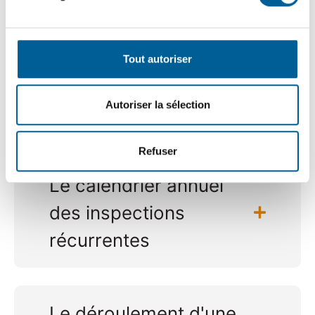
Qu'est-ce qu'un
technicien en
Tout autoriser
urbanisme et en
Autoriser la sélection
environnement ?
Refuser
Le calendrier annuel
des inspections
récurrentes
Le déroulement d'une