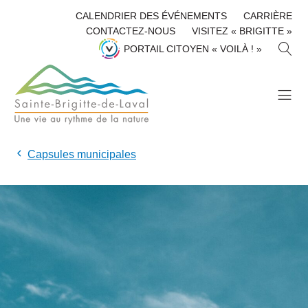
CALENDRIER DES ÉVÉNEMENTS
CARRIÈRE
CONTACTEZ-NOUS
VISITEZ « BRIGITTE »
R
PORTAIL CITOYEN « VOILÀ ! »
E
C
H
E
R
C
H
Capsules municipales
E
R