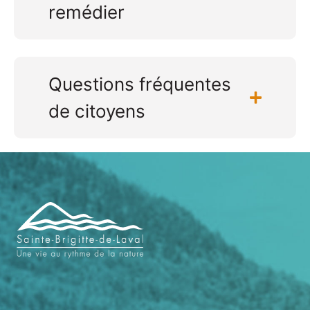
remédier
Questions fréquentes
de citoyens
Navigation
de
pied
de
page