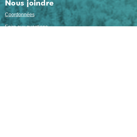
Nous joindre
Coordonnées
Foire aux questions
Travailler chez nous
Sujets de l'heure
Actualités
Événements
Alertes et notifications
Suivez-nous
Mairie de
Sainte-Brigitte-de-Laval