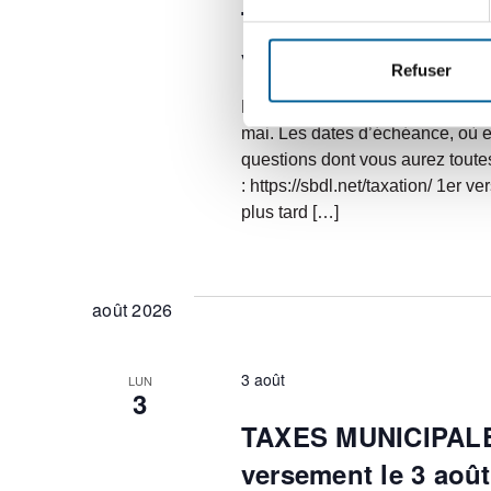
TAXES MUNICIPALES 
versement le 4 mai
Refuser
La date limite pour acquitter l
mai. Les dates d’échéance, où e
questions dont vous aurez toutes
: https://sbdl.net/taxation/ 1er 
plus tard […]
août 2026
3 août
LUN
3
TAXES MUNICIPALES 
versement le 3 août