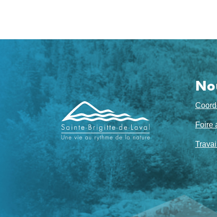
No
Navigation
Coord
de
Foire 
pied
Travai
de
page