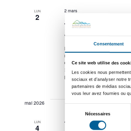
2 mars
LUN
2
TAXES MUNICIPALES 
versement le 2 mar
Consentement
La date limite pour acquitter l
mai. Les dates d’échéance, où e
questions dont vous aurez toutes
Ce site web utilise des cook
: https://sbdl.net/taxation/ 1er 
Les cookies nous permettent d
plus tard […]
sociaux et d'analyser notre t
partenaires de médias sociaux
vous leur avez fournies ou qu'
mai 2026
Sélection
Nécessaires
du
consentement
4 mai
LUN
4