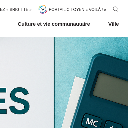
R
TEZ « BRIGITTE »
PORTAIL CITOYEN « VOILÀ ! »
E
C
Culture et vie communautaire
Ville
H
E
R
C
H
E
R