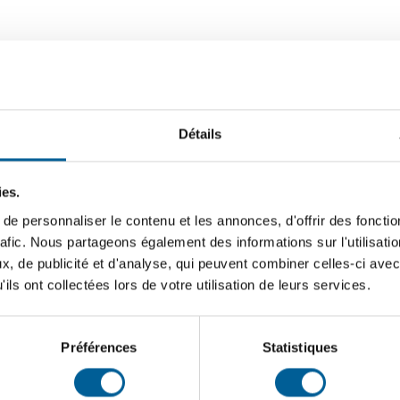
2026 | Date limite du 1er
s
Détails
e deuxième versement des taxes municipales 2026 est le 4
t comment régler votre compte de taxes sont des
 les réponses en suivant ce lien
ies.
versement : au plus tard le 2 mars 2026 2e versement : au
e personnaliser le contenu et les annonces, d'offrir des fonctio
rafic. Nous partageons également des informations sur l'utilisati
, de publicité et d'analyse, qui peuvent combiner celles-ci avec
ils ont collectées lors de votre utilisation de leurs services.
Préférences
Statistiques